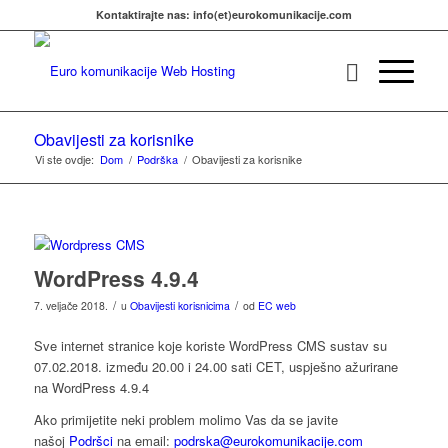
Kontaktirajte nas: info(et)eurokomunikacije.com
Obavijesti za korisnike
Vi ste ovdje:
Dom
/
Podrška
/
Obavijesti za korisnike
WordPress 4.9.4
/
/
7. veljače 2018.
u
Obavijesti korisnicima
od
EC web
Sve internet stranice koje koriste WordPress CMS sustav su
07.02.2018. između 20.00 i 24.00 sati CET, uspješno ažurirane
na WordPress 4.9.4
Ako primijetite neki problem molimo Vas da se javite
našoj
Podršci
na email:
podrska@eurokomunikacije.com