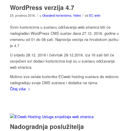
WordPress verzija 4.7
/
/
23. prosinca 2016.
u
Obavijesti korisnicima
,
Video
od
EC web
Svim korisnicima u sustavu održavanja web stranica biti će
nadograđen WordPress CMS sustav dana 27.12. 2016. godine u
vremenu od 01 do 08 sati. Najnovija verzija na hrvatskom jeziku
je 4.7
U srijedu 28.12. 2016 i četvrtak 29.12.2016. iza 16 sati biti će
osvježeni svi dodaci korisnicima koji su u sustavu održavanja
web stranica.
Molimo sve ostale korisnike ECweb hosting sustava da redovno
nadograđuju svoje CMS sustave i dodatke na njima.
Čitaj više
Nadogradnja poslužitelja