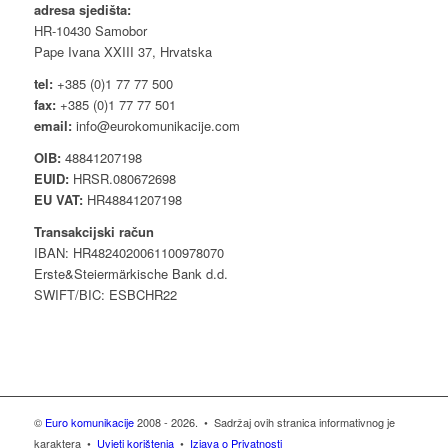
adresa sjedišta:
HR-10430 Samobor
Pape Ivana XXIII 37, Hrvatska
tel:
+385 (0)1 77 77 500
fax:
+385 (0)1 77 77 501
email:
info@eurokomunikacije.com
OIB:
48841207198
EUID:
HRSR.080672698
EU VAT:
HR48841207198
Transakcijski račun
IBAN: HR4824020061100978070
Erste&Steiermärkische Bank d.d.
SWIFT/BIC: ESBCHR22
©
Euro komunikacije
2008 - 2026. • Sadržaj ovih stranica informativnog je
karaktera •
Uvjeti korištenja
•
Izjava o Privatnosti