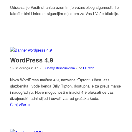
Održavanje Vaših stranica ažurnim je važno zbog sigurnosti. To
također čini i internet sigurnijim mjestom za Vas i Vaše čitatelje.
WordPress 4.9
/
/
16. studenoga 2017.
u
Obavijesti korisnicima
od
EC web
Nova WordPress inačica 4.9, nazvana “Tipton” u čast jazz
glazbenika i vođe benda Billy Tipton, dostupna je za preuzimanje
i nadogradnju. Nove mogućnosti u inačici 4.9 olakšati će vaš
dizajnerski radni slijed i čuvati vas od grešaka koda.
Čitaj više