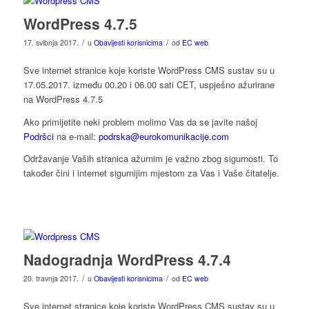
WordPress 4.7.5
/
/
17. svibnja 2017.
u
Obavijesti korisnicima
od
EC web
Sve internet stranice koje koriste WordPress CMS sustav su u
17.05.2017. između 00.20 i 06.00 sati CET, uspješno ažurirane
na WordPress 4.7.5
Ako primijetite neki problem molimo Vas da se javite našoj
Podršci
na e-mail:
podrska@eurokomunikacije.com
Održavanje Vaših stranica ažurnim je važno zbog sigurnosti. To
također čini i internet sigurnijim mjestom za Vas i Vaše čitatelje.
Nadogradnja WordPress 4.7.4
/
/
20. travnja 2017.
u
Obavijesti korisnicima
od
EC web
Sve internet stranice koje koriste WordPress CMS sustav su u