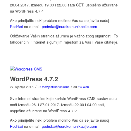
20.04.2017. između 19.00 i 22.00 sata CET, uspješno ažurirane
na WordPress 4.7.4
Ako primijetite neki problem molimo Vas da se javite našoj
Podršci
na e-mail:
podrska@eurokomunikacije.com
Održavanje Vaših stranica ažurnim je važno zbog sigurnosti. To
također čini i internet sigurnijim mjestom za Vas i Vaše čitatelje.
WordPress 4.7.2
/
/
27. siječnja 2017.
u
Obavijesti korisnicima
od
EC web
Sve Internet stranice koje koriste WordPress CMS sustav su u
noći između 26. i 27.01.2017. između 22.00 i 04.00 sati,
uspješno ažurirane na WordPress 4.7.2.
Ako primijetite neki problem molimo Vas da se javite našoj
Podršci
na e-mail:
podrska@eurokomunikacije.com